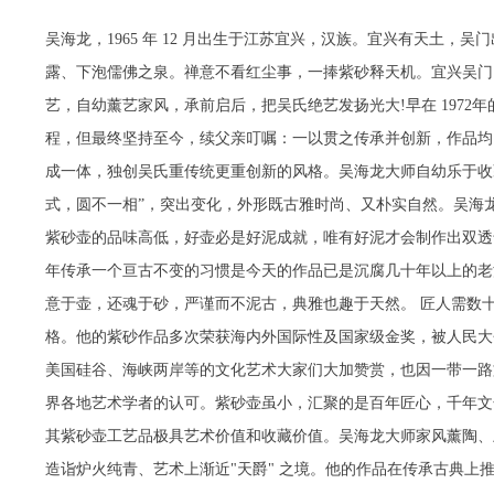
吴海龙，1965 年 12 月出生于江苏宜兴，汉族。宜兴有天土
露、下泡儒佛之泉。禅意不看红尘事，一捧紫砂释天机。宜兴吴门
艺，自幼薰艺家风，承前启后，把吴氏绝艺发扬光大!早在 1972
程，但最终坚持至今，续父亲叮嘱：一以贯之传承并创新，作品均
成一体，独创吴氏重传统更重创新的风格。吴海龙大师自幼乐于收
式，圆不一相”，突出变化，外形既古雅时尚、又朴实自然。吴海
紫砂壶的品味高低，好壶必是好泥成就，唯有好泥才会制作出双透
年传承一个亘古不变的习惯是今天的作品已是沉腐几十年以上的老
意于壶，还魂于砂，严谨而不泥古，典雅也趣于天然。 匠人需数
格。他的紫砂作品多次荣获海内外国际性及国家级金奖，被人民大
美国硅谷、海峡两岸等的文化艺术大家们大加赞赏，也因一带一路文
界各地艺术学者的认可。紫砂壶虽小，汇聚的是百年匠心，千年文
其紫砂壶工艺品极具艺术价值和收藏价值。吴海龙大师家风薰陶、
造诣炉火纯青、艺术上渐近"天爵" 之境。他的作品在传承古典上推