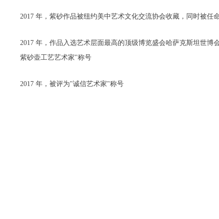
2017 年，紫砂作品被纽约美中艺术文化交流协会收藏，同时被
2017 年，作品入选艺术层面最高的顶级博览盛会哈萨克斯坦世博
紫砂壶工艺艺术家"称号
2017 年，被评为"诚信艺术家"称号
2017 年，被四川文化艺术学院汤用彤国学院 ，聘为客座教授
2017 年，在宜兴博物馆举办的民间传统工艺美术博览会中《一带
2017 年，《仿古壶》作品被英国王子爱普所宫收藏
2018 年，紫砂壶作品《彩蝶壶》荣获中国工合一带一路艺术文化
2018 年，受邀参加榜样春晚，荣获榜样艺术家称号