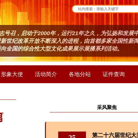
志号召，
启动于2000年，运行21年之久，
为弘扬和发展
进新世纪改革开放不断深入的进程，由首都多家全国性新
面向全国的综合性大型文化成果展示展播系列活动。
形象大使
活动简介
各地分站
证件查询
采风聚焦
篇
第二十六届世纪大
25