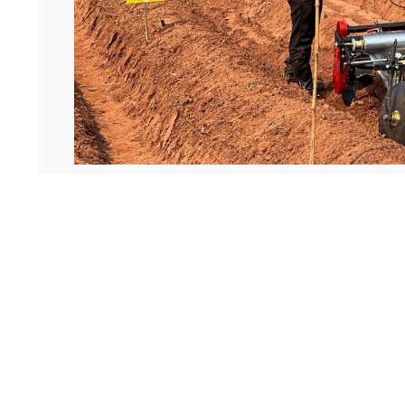
智能
“以前农业都是‘靠天吃饭’，繁重的体力
剧，土地撂荒越来越严重。如今，无人机植保、
昔日‘面朝黄土背朝天’的繁重耕作情况，也吸
金和人力建设的农业基础设施。”文龙镇瓦伟村
事实上，景东县烟草专卖局（分公司）一直