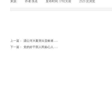
来源:
|
作者:
佚名
|
发布时间:
1702天前
|
2523
次浏览
|
上一篇：
湄公河大案突出贡献者......
下一篇：
党的好干部人民贴心人......